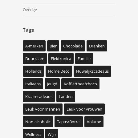
Overige
Tags
A-merken
Bier
Chocolade
Dranken
Duurzaam
Elektronica
Familie
Hollands
Home Deco
Huwelijkscadeaus
Italiaans
Jeugd
Koffie/thee/choco
Kraamcadeaus
Landen
Leuk voor mannen
Leuk voor vrouwen
Non-alcoholic
Tapas/Borrel
Volume
Wellness
Wijn