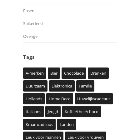
Pasen
Suikerfeest
Overige
Tags
A-merken
Bier
Chocolade
Dranken
Duurzaam
Elektronica
Familie
Hollands
Home Deco
Huwelijkscadeaus
Italiaans
Jeugd
Koffie/thee/choco
Kraamcadeaus
Landen
Leuk voor mannen
Leuk voor vrouwen