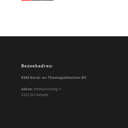
Bezoekadres:
RMS Kerst- en Themapakketten BV
Adres:
Ambachtsweg 5
2222 AH Katwijk