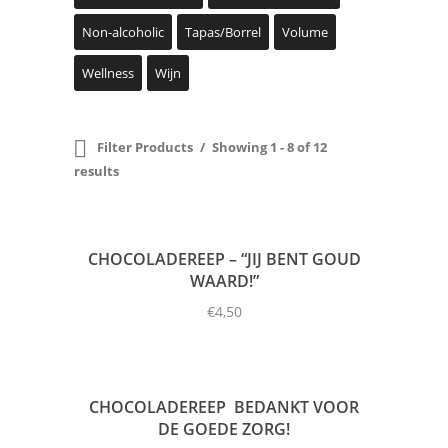
Non-alcoholic
Tapas/Borrel
Volume
Wellness
Wijn
Filter Products
Showing 1 - 8 of 12
results
CHOCOLADEREEP – “JIJ BENT GOUD
WAARD!”
€
4,50
CHOCOLADEREEP  BEDANKT VOOR
DE GOEDE ZORG!