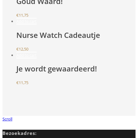
Goud Waard!
€
11,75
Add to cart
Nurse Watch Cadeautje
€
12,50
Add to cart
Je wordt gewaardeerd!
€
11,75
Scroll
Bezoekadres: