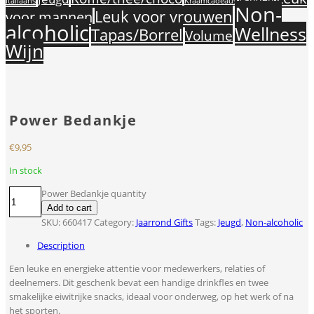
Landen
Italiaans
Kraamcadeaus
Non-
Leuk voor vrouwen
voor mannen
alcoholic
Wellness
Tapas/Borrel
Volume
Wijn
Power Bedankje
€
9,95
In stock
Power Bedankje quantity
Add to cart
SKU:
660417
Category:
Jaarrond Gifts
Tags:
Jeugd
,
Non-alcoholic
Description
Een leuke en energieke attentie voor medewerkers, relaties of
deelnemers. Dit geschenk bevat een handige drinkfles en twee
smakelijke eiwitrijke snacks, ideaal voor onderweg, op het werk of na
het sporten.