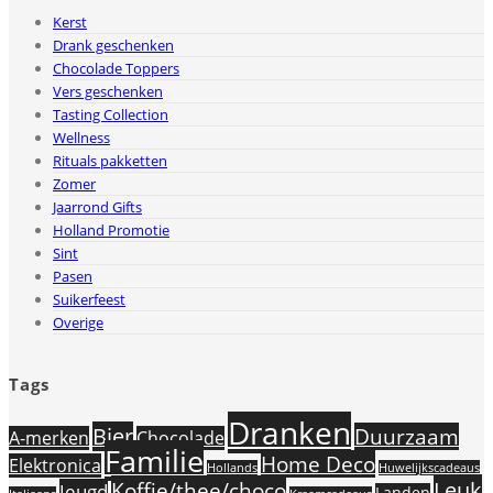
Kerst
Drank geschenken
Chocolade Toppers
Vers geschenken
Tasting Collection
Wellness
Rituals pakketten
Zomer
Jaarrond Gifts
Holland Promotie
Sint
Pasen
Suikerfeest
Overige
Tags
Dranken
Bier
Duurzaam
A-merken
Chocolade
Familie
Home Deco
Elektronica
Hollands
Huwelijkscadeaus
Leuk
Koffie/thee/choco
Jeugd