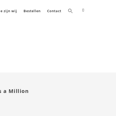
e zijn wij
Bestellen
Contact
Home
Thanks a Million
 a Million