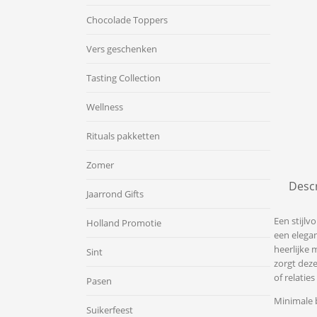
Chocolade Toppers
Vers geschenken
Tasting Collection
Wellness
Rituals pakketten
Zomer
Descr
Jaarrond Gifts
Een stijlv
Holland Promotie
een elegan
heerlijke 
Sint
zorgt deze
of relatie
Pasen
Minimale b
Suikerfeest