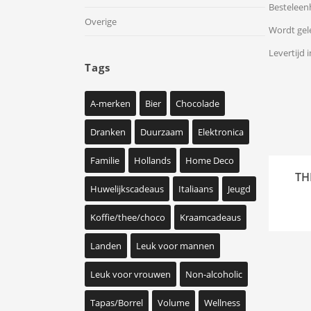
Besteleenh
Overige
Wordt gel
Levertijd i
Tags
A-merken
Bier
Chocolade
Dranken
Duurzaam
Elektronica
Familie
Hollands
Home Deco
TH
Huwelijkscadeaus
Italiaans
Jeugd
Koffie/thee/choco
Kraamcadeaus
Landen
Leuk voor mannen
Leuk voor vrouwen
Non-alcoholic
Tapas/Borrel
Volume
Wellness