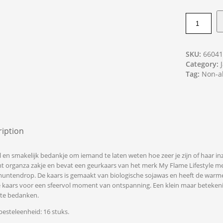
SKU:
6604
Category:
Tag:
Non-al
iption
ol en smakelijk bedankje om iemand te laten weten hoe zeer je zijn of haar in
t organza zakje en bevat een geurkaars van het merk My Flame Lifestyle me
muntendrop. De kaars is gemaakt van biologische sojawas en heeft de warme g
 kaars voor een sfeervol moment van ontspanning. Een klein maar betekenisv
s te bedanken.
esteleenheid: 16 stuks.