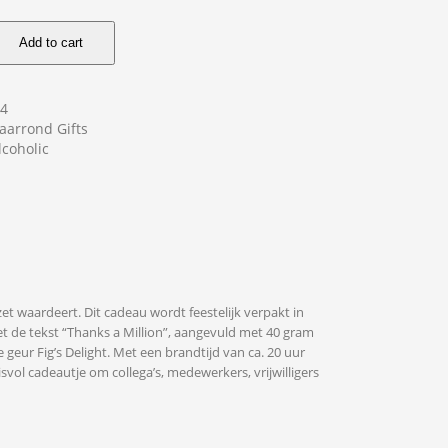
Add to cart
14
Jaarrond Gifts
coholic
zet waardeert. Dit cadeau wordt feestelijk verpakt in
t de tekst “Thanks a Million”, aangevuld met 40 gram
eur Fig’s Delight. Met een brandtijd van ca. 20 uur
ol cadeautje om collega’s, medewerkers, vrijwilligers