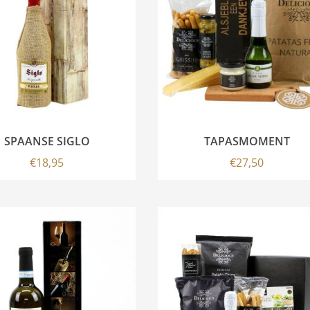
SPAANSE SIGLO
TAPASMOMENT
€
18,95
€
27,50