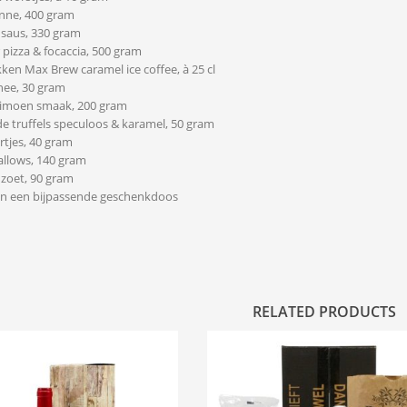
enne, 400 gram
saus, 330 gram
 pizza & focaccia, 500 gram
kken Max Brew caramel ice coffee, à 25 cl
hee, 30 gram
 limoen smaak, 200 gram
e truffels speculoos & karamel, 50 gram
rtjes, 40 gram
llows, 140 gram
 zoet, 90 gram
 in een bijpassende geschenkdoos
RELATED PRODUCTS