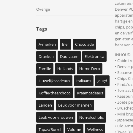
zakenreis 
Denver PQ
Overige
apparaten 
hartige en
chips, pop
Tags
en de verf
genieten e
A-merken
Bier
Chocolade
hebt van d
INHOUD:
Dranken
Duurzaam
Elektronica
• Cabin tr
• Denver 
Familie
Hollands
Home Deco
• Spaanse 
• Chips Ch
Huwelijkscadeaus
Italiaans
Jeugd
• Pinda’s s
• Tomaat 
Koffie/thee/choco
Kraamcadeaus
• Kaaspun
• Zoete p
Landen
Leuk voor mannen
• Bruschet
• Mini br
Leuk voor vrouwen
Non-alcoholic
• Japanes
• Old Ams
Tapas/Borrel
Volume
Wellness
• Twee BiF