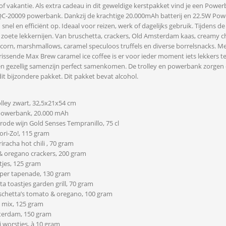
of vakantie. Als extra cadeau in dit geweldige kerstpakket vind je een Pow
C-20009 powerbank. Dankzij de krachtige 20.000mAh batterij en 22.5W Power
snel en efficiënt op. Ideaal voor reizen, werk of dagelijks gebruik. Tijdens d
 zoete lekkernijen. Van bruschetta, crackers, Old Amsterdam kaas, creamy 
corn, marshmallows, caramel speculoos truffels en diverse borrelsnacks. Me
rissende Max Brew caramel ice coffee is er voor ieder moment iets lekkers 
n gezellig samenzijn perfect samenkomen. De trolley en powerbank zorgen e
it bijzondere pakket. Dit pakket bevat alcohol.
olley zwart, 32,5x21x54 cm
powerbank, 20.000 mAh
rode wijn Gold Senses Tempranillo, 75 cl
ori-Zo!, 115 gram
riracha hot chili , 70 gram
& oregano crackers, 200 gram
tjes, 125 gram
eper tapenade, 130 gram
ta toastjes garden grill, 70 gram
uschetta’s tomato & oregano, 100 gram
e mix, 125 gram
terdam, 150 gram
i worstjes, à 10 gram