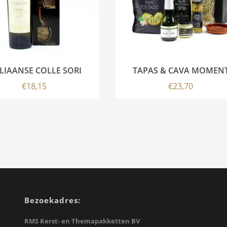
ALIAANSE COLLE SORI
TAPAS & CAVA MOMEN
€
18,15
€
23,70
Bezoekadres:
RMS Kerst- en Themapakketten BV