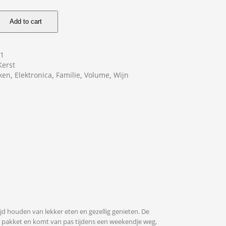
Add to cart
91
Kerst
ken
,
Elektronica
,
Familie
,
Volume
,
Wijn
jd houden van lekker eten en gezellig genieten. De
 dit pakket en komt van pas tijdens een weekendje weg,