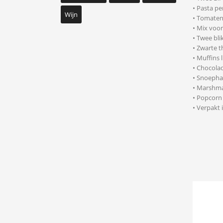
• Pasta p
Wijn
• Tomaten
• Mix voor
• Twee bli
• Zwarte t
• Muffins
• Chocolad
• Snoepha
• Marshma
• Popcorn
• Verpakt