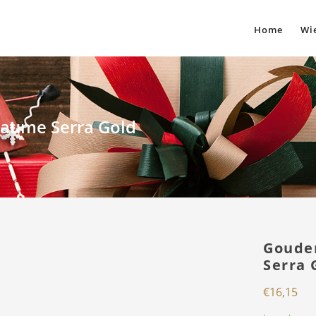
Home
Wie
aume Serra Gold
Goude
Serra 
€
16,15