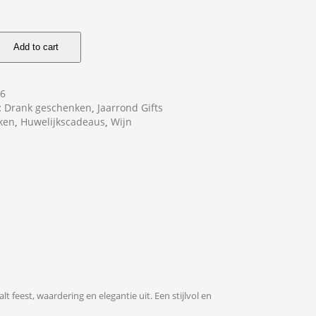
Add to cart
16
:
Drank geschenken
,
Jaarrond Gifts
ken
,
Huwelijkscadeaus
,
Wijn
 feest, waardering en elegantie uit. Een stijlvol en