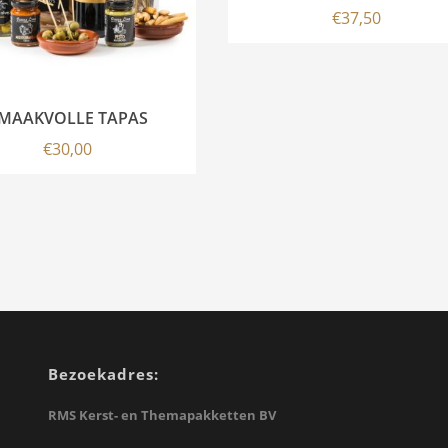
€
37,50
MAAKVOLLE TAPAS
€
30,00
Bezoekadres:
RMS Kerst- en Themapakketten BV