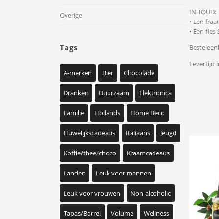
INHOUD:
Overige
• Een fra
• Een fles
Tags
Besteleenh
Levertijd i
A-merken
Bier
Chocolade
Dranken
Duurzaam
Elektronica
Familie
Hollands
Home Deco
Huwelijkscadeaus
Italiaans
Jeugd
Koffie/thee/choco
Kraamcadeaus
Landen
Leuk voor mannen
Leuk voor vrouwen
Non-alcoholic
Tapas/Borrel
Volume
Wellness