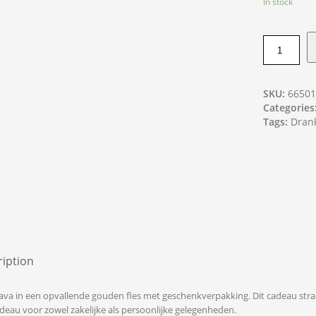
In stock
SKU:
6650
Categories
Tags:
Dran
iption
ava in een opvallende gouden fles met geschenkverpakking. Dit cadeau straalt
adeau voor zowel zakelijke als persoonlijke gelegenheden.