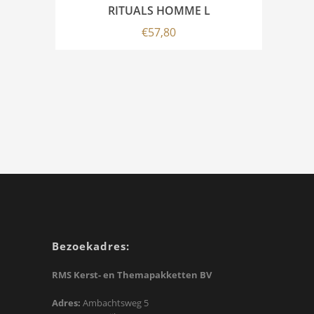
RITUALS HOMME L
€
57,80
Bezoekadres:
RMS Kerst- en Themapakketten BV
Adres:
Ambachtsweg 5