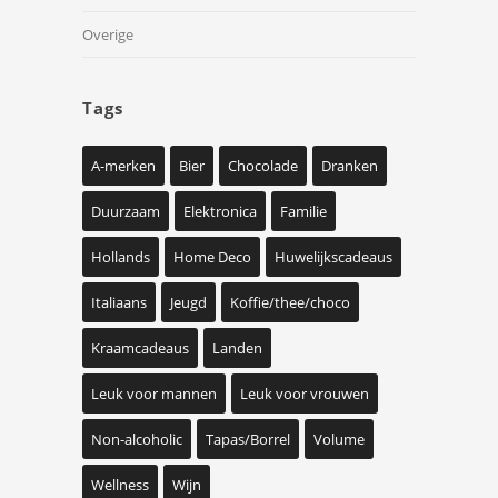
Overige
Tags
A-merken
Bier
Chocolade
Dranken
Duurzaam
Elektronica
Familie
Hollands
Home Deco
Huwelijkscadeaus
Italiaans
Jeugd
Koffie/thee/choco
Kraamcadeaus
Landen
Leuk voor mannen
Leuk voor vrouwen
Non-alcoholic
Tapas/Borrel
Volume
Wellness
Wijn