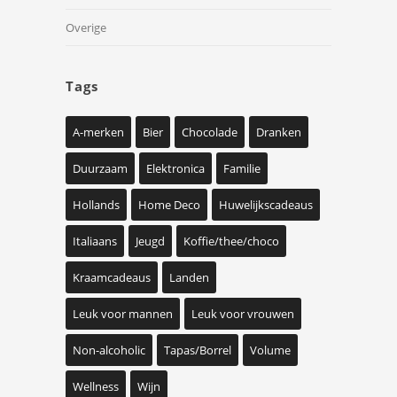
Overige
Tags
A-merken
Bier
Chocolade
Dranken
Duurzaam
Elektronica
Familie
Hollands
Home Deco
Huwelijkscadeaus
Italiaans
Jeugd
Koffie/thee/choco
Kraamcadeaus
Landen
Leuk voor mannen
Leuk voor vrouwen
Non-alcoholic
Tapas/Borrel
Volume
Wellness
Wijn