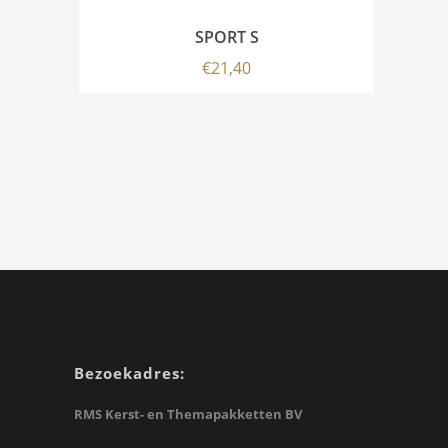
SPORT S
€
21,40
Bezoekadres:
RMS Kerst- en Themapakketten BV