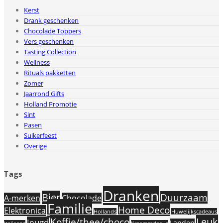
Kerst
Drank geschenken
Chocolade Toppers
Vers geschenken
Tasting Collection
Wellness
Rituals pakketten
Zomer
Jaarrond Gifts
Holland Promotie
Sint
Pasen
Suikerfeest
Overige
Tags
Dranken
Bier
Duurzaam
A-merken
Chocolade
Familie
Home Deco
Elektronica
Hollands
Huwelijkscadeaus
Leuk
Koffie/thee/choco
Jeugd