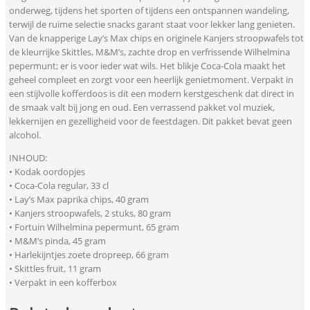
onderweg, tijdens het sporten of tijdens een ontspannen wandeling,
terwijl de ruime selectie snacks garant staat voor lekker lang genieten.
Van de knapperige Lay’s Max chips en originele Kanjers stroopwafels tot
de kleurrijke Skittles, M&M’s, zachte drop en verfrissende Wilhelmina
pepermunt; er is voor ieder wat wils. Het blikje Coca-Cola maakt het
geheel compleet en zorgt voor een heerlijk genietmoment. Verpakt in
een stijlvolle kofferdoos is dit een modern kerstgeschenk dat direct in
de smaak valt bij jong en oud. Een verrassend pakket vol muziek,
lekkernijen en gezelligheid voor de feestdagen. Dit pakket bevat geen
alcohol.
INHOUD:
• Kodak oordopjes
• Coca-Cola regular, 33 cl
• Lay’s Max paprika chips, 40 gram
• Kanjers stroopwafels, 2 stuks, 80 gram
• Fortuin Wilhelmina pepermunt, 65 gram
• M&M’s pinda, 45 gram
• Harlekijntjes zoete dropreep, 66 gram
• Skittles fruit, 11 gram
• Verpakt in een kofferbox