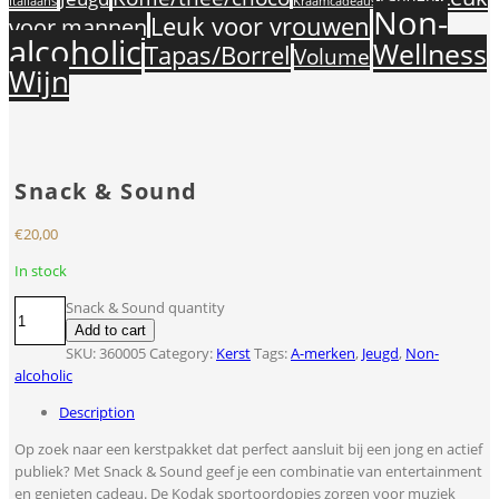
Landen
Italiaans
Kraamcadeaus
Non-
Leuk voor vrouwen
voor mannen
alcoholic
Wellness
Tapas/Borrel
Volume
Wijn
Snack & Sound
€
20,00
In stock
Snack & Sound quantity
Add to cart
SKU:
360005
Category:
Kerst
Tags:
A-merken
,
Jeugd
,
Non-
alcoholic
Description
Op zoek naar een kerstpakket dat perfect aansluit bij een jong en actief
publiek? Met Snack & Sound geef je een combinatie van entertainment
en genieten cadeau. De Kodak sportoordopjes zorgen voor muziek