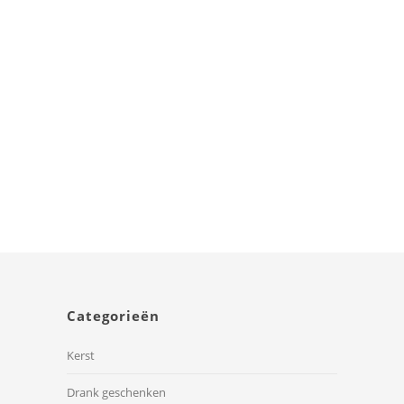
Ritual PC Suede Vanilla L
Categorieën
Kerst
Drank geschenken