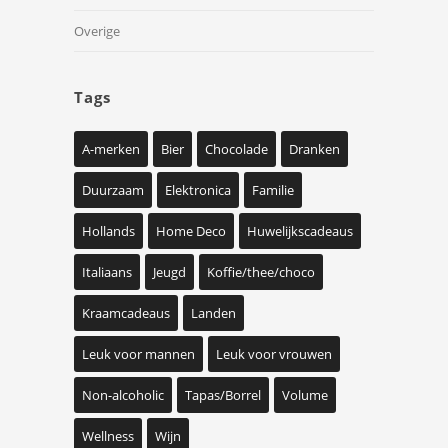
Overige
Tags
A-merken
Bier
Chocolade
Dranken
Duurzaam
Elektronica
Familie
Hollands
Home Deco
Huwelijkscadeaus
Italiaans
Jeugd
Koffie/thee/choco
Kraamcadeaus
Landen
Leuk voor mannen
Leuk voor vrouwen
Non-alcoholic
Tapas/Borrel
Volume
Wellness
Wijn