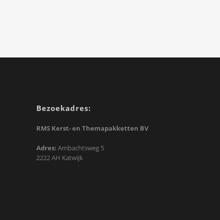
Bezoekadres:
RMS Kerst- en Themapakketten BV
Adres:
Ambachtsweg 5
2222 AH Katwijk