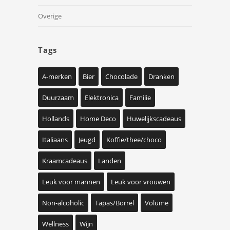
Overige
Tags
A-merken
Bier
Chocolade
Dranken
Duurzaam
Elektronica
Familie
Hollands
Home Deco
Huwelijkscadeaus
Italiaans
Jeugd
Koffie/thee/choco
Kraamcadeaus
Landen
Leuk voor mannen
Leuk voor vrouwen
Non-alcoholic
Tapas/Borrel
Volume
Wellness
Wijn