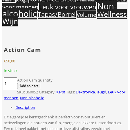
Landen
Italiaans
Kraamcadeaus
Non-
Leuk voor vrouwen
voor mannen
alcoholic
Wellness
Tapas/Borrel
Volume
Wijn
Action Cam
€
50,00
In stock
Action Cam quantity
Add to cart
SKU:
360052
Category:
Kerst
Tags:
Elektronica
,
Jeugd
,
Leuk voor
mannen
,
Non-alcoholic
Description
Dit eigentijdse kerstgeschenk is perfect voor avonturiers en
actievelingen die houden van fun, energie en lekkere tussendoortjes.
Een origineel pakket met een sportieve uitstraling, gevuld met