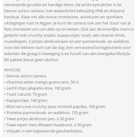
verrassende goodies en handige items. De echte eyecatcher is de
Denver action camera, met waterdichte behuizing IP68 en drijvend
handvat. Klaar om alle mooie momenten, avonturen en sportieve
uitdagingen vast te leggen. Je kunt de camera ook aan het stuur van je
fiets monteren om van alles op te nemen. Ook aan de innerlijke mens is
gedacht met crunchy snacks, kaaspuntjes, toast, een vitamin drink,
mueslirepen, 2 potjes abrikozenjam en een pannenkoek- en wafelmix
voor een lekkere start van de dag. Een verrassend kerstgeschenk voor
iedereen die graag in beweging is en houdt van een energieke lifestyle.
Dit pakket bevat geen alcohol.
INHOUD:
• Denver action camera
• Vitamine water mango-guave zero, 50 cl
• Lentil chips jalapeño-lime, 100 gram
• Toast naturel, 75 gram
• Kaaspuntjes, 140 gram
• Bites we Love crunchy peas smoked paprika, 100 gram
• Proteïne pannenkoek- en wafelmix, 155 gram
• Twee potjes abrikozen jam, à 30 gram
• Twee repen Hero B’tween hazelnoot, à 50 gram
• Verpakt in een bijpassende geschenkdoos