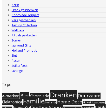
Kerst
Drank geschenken
Chocolade Toppers
Vers geschenken
Tasting Collection
Wellness
Rituals pakketten
Zomer
Jaarrond Gifts
Holland Promotie
Sint
Pasen
Suikerfeest
Overige
Tags
Dranken
Bier
Duurzaam
A-merken
Chocolade
Familie
Home Deco
Elektronica
Hollands
Huwelijkscadeaus
Leuk
Koffie/thee/choco
Jeugd