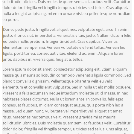
sollicitudin ultricies. Duis molestie quam sem, ac faucibus velit. Curabitur
dolor dolor, fringilla vel fringilla tempor, ultricies sed tellus. Cras aliquet,
nulla a feugiat adipiscing, mi enim ornare nisl, eu pellentesque nunc diam
eu purus.
Donec pede justo, fringilla vel, aliquet nec, vulputate eget, arcu. In enim
justo, rhoncus ut, imperdiet a, venenatis vitae, justo. Nullam dictum felis
eu pede mollis pretium. Integer tincidunt. Cras dapibus. Vivamus
elementum semper nisi. Aenean vulputate eleifend tellus. Aenean leo
ligula, porttitor eu, consequat vitae, eleifend ac, enim. Aliquam lorem
ante, dapibus in, viverra quis, feugiat a, tellus.
Lorem ipsum dolor sit amet, consectetur adipiscing elit. Etiam aliquam
massa quis mauris sollicitudin commodo venenatis ligula commodo. Sed
blandit convallis dignissim. Pellentesque pharetra velit eu velit
elementum et convallis erat vulputate. Sed in nulla ut elit mollis posuere.
Praesent a felis accumsan neque interdum molestie ut id massa. In hac
habitasse platea dictumst. Nulla ut lorem ante. In convallis, felis eget
consequat faucibus, mi diam consequat augue, quis porta nibh leo a
massa. Sed quam nunc, vulputate vel imperdiet vel, aliquet sit amet
risus. Maecenas nec tempus velit. Praesent gravida mi et mauris
sollicitudin ultricies. Duis molestie quam sem, ac faucibus velit. Curabitur
dolor dolor, fringilla vel fringilla tempor, ultricies sed tellus. Cras aliquet,