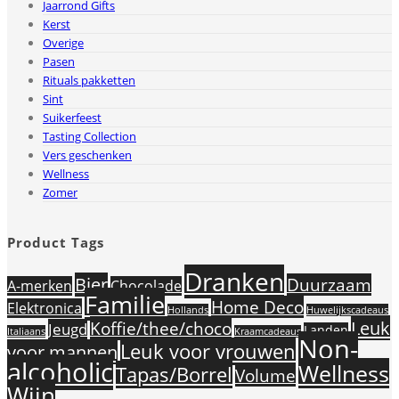
Jaarrond Gifts
Kerst
Overige
Pasen
Rituals pakketten
Sint
Suikerfeest
Tasting Collection
Vers geschenken
Wellness
Zomer
Product Tags
Dranken
Bier
Duurzaam
A-merken
Chocolade
Familie
Home Deco
Elektronica
Hollands
Huwelijkscadeaus
Leuk
Koffie/thee/choco
Jeugd
Landen
Italiaans
Kraamcadeaus
Non-
Leuk voor vrouwen
voor mannen
alcoholic
Wellness
Tapas/Borrel
Volume
Wijn