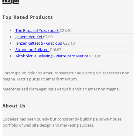
Top Rated Products
The Ritual of Yozakura S
€
21,40
Je bent een Kei
€
7,00
Janzen Giftset S - Gracious
€
23,10
Strand op Stëlz-en
€
16,95
Alcoholvrije Beleving - Pierre Zero Merlot
€
13,95
Lorem ipsum dolor sit amet, consectetur adipiscing elit. Maecenas non
magna. Mattis purus sit amet fermentum.
Maecenas sed diam eget risus varius blandit sit amet non magna.
About Us
Codeless has been quietly but consistently building a powerhouse
portfolio of web site design and marketing success.