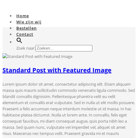
Home
Wie zijn wij
Bestellen
Contact
Zoek naar:
Standard Post with Featured Image
Lorem ipsum dolor sit amet, consectetur adipiscing elit. Etiam aliquam
massa quis mauris sollicitudin commodo venenatis ligula commodo. Sed
blandit convallis dignissim. Pellentesque pharetra velit eu velit
elementum et convallis erat vulputate. Sed in nulla ut elit mollis posuere.
Praesent a felis accumsan neque interdum molestie ut id massa. In hac
habitasse platea dictumst. Nulla ut lorem ante. In convallis, felis eget
consequat faucibus, mi diam consequat augue, quis porta nibh leo a
massa. Sed quam nunc, vulputate vel imperdiet vel, aliquet sit amet
risus. Maecenas nec tempus velit. Praesent gravida mi et mauris