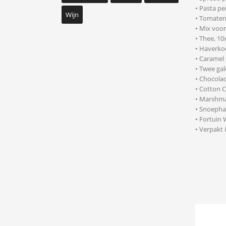
• Pasta p
Wijn
• Tomaten
• Mix voor
• Thee, 10
• Haverko
• Caramel 
• Twee gal
• Chocola
• Cotton 
• Marshma
• Snoepha
• Fortuin
• Verpakt