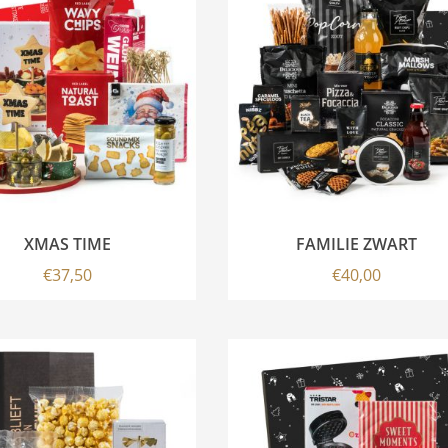
XMAS TIME
FAMILIE ZWART
€
37,50
€
40,00