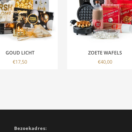
GOUD LICHT
ZOETE WAFELS
€
17,50
€
40,00
Bezoekadres: