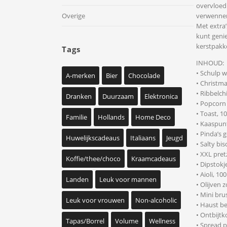
overvloed 
verwenneri
Overige
Met extra’
kunt genie
kerstpakke
Tags
INHOUD:
• Schulp w
A-merken
Bier
Chocolade
• Christma
• Ribbelch
Dranken
Duurzaam
Elektronica
• Popcorn
• Toast, 1
Familie
Hollands
Home Deco
• Kaaspun
• Pinda’s 
Huwelijkscadeaus
Italiaans
Jeugd
• Salty bi
• XXL pret
Koffie/thee/choco
Kraamcadeaus
• Dipstokj
• Aioli, 10
Landen
Leuk voor mannen
• Olijven 
• Mini br
Leuk voor vrouwen
Non-alcoholic
• Haust be
• Ontbijtk
Tapas/Borrel
Volume
Wellness
• Spread 