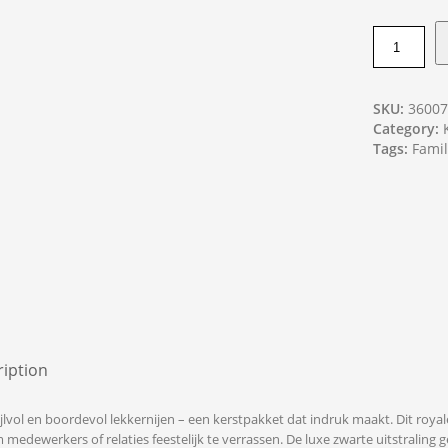
SKU:
3600
Category:
Tags:
Famil
iption
ijlvol en boordevol lekkernijen – een kerstpakket dat indruk maakt. Dit roya
 medewerkers of relaties feestelijk te verrassen. De luxe zwarte uitstraling 