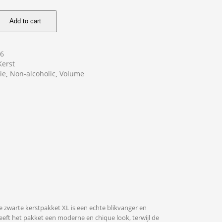
Add to cart
76
Kerst
ie
,
Non-alcoholic
,
Volume
le zwarte kerstpakket XL is een echte blikvanger en
geeft het pakket een moderne en chique look, terwijl de