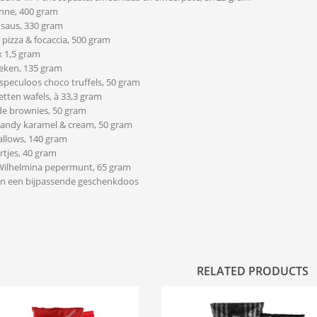
enne, 400 gram
saus, 330 gram
 pizza & focaccia, 500 gram
x 1,5 gram
eken, 135 gram
speculoos choco truffels, 50 gram
etten wafels, à 33,3 gram
de brownies, 50 gram
Candy karamel & cream, 50 gram
llows, 140 gram
rtjes, 40 gram
 Wilhelmina pepermunt, 65 gram
 in een bijpassende geschenkdoos
RELATED PRODUCTS