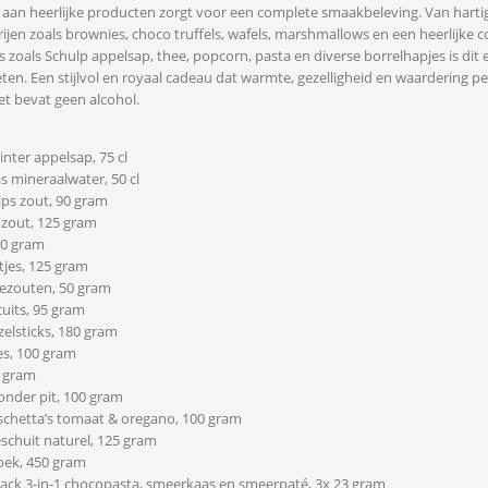
aan heerlijke producten zorgt voor een complete smaakbeleving. Van hartige 
jen zoals brownies, choco truffels, wafels, marshmallows en een heerlijke c
s zoals Schulp appelsap, thee, popcorn, pasta en diverse borrelhapjes is dit 
ten. Een stijlvol en royaal cadeau dat warmte, gezelligheid en waardering p
t bevat geen alcohol.
inter appelsap, 75 cl
s mineraalwater, 50 cl
ips zout, 90 gram
 zout, 125 gram
00 gram
tjes, 125 gram
gezouten, 50 gram
scuits, 95 gram
zelsticks, 180 gram
es, 100 gram
0 gram
zonder pit, 100 gram
uschetta’s tomaat & oregano, 100 gram
schuit naturel, 125 gram
oek, 450 gram
pack 3-in-1 chocopasta, smeerkaas en smeerpaté, 3x 23 gram