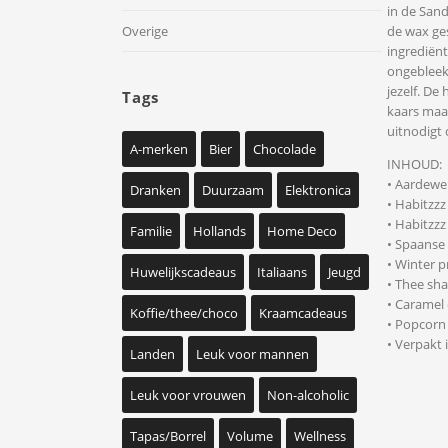
in de Sand
de wax ges
Overige
ingrediënt
ongebleekt
jezelf. De
Tags
kaars maak
uitnodigt 
A-merken
Bier
Chocolade
INHOUD:
• Aardewe
Dranken
Duurzaam
Elektronica
• Habitzz
• Habitzz
Familie
Hollands
Home Deco
• Spaanse 
• Winter p
Huwelijkscadeaus
Italiaans
Jeugd
• Thee sha
• Caramel
Koffie/thee/choco
Kraamcadeaus
• Popcorn
• Verpakt
Landen
Leuk voor mannen
Leuk voor vrouwen
Non-alcoholic
Tapas/Borrel
Volume
Wellness