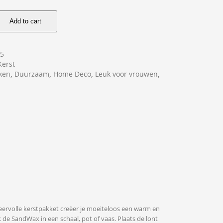
Add to cart
45
Kerst
ken
,
Duurzaam
,
Home Deco
,
Leuk voor vrouwen
,
eervolle kerstpakket creëer je moeiteloos een warm en
 de SandWax in een schaal, pot of vaas. Plaats de lont