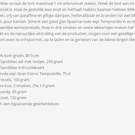
Wax en laat de lont maximaal 1 cm erbovenuit steken. Steek de lont aan en
told is. Haal de gestolde wax eruit en herhaal! Habitzz kaarsen hebben 90%
en, vrij van paraffine en giftige dampen, herbruikbaar en branden tot wel 5
, puur katoen. Schenk een goed glas Spaanse rode wijn Tempranillo in en m
 heerlijke winterpretzels, thee in drie smaken en zoete lekkernijen maken het
t en de natuurlijke uitstraling van de producten, zorgen voor een gezellige 
om even te ontspannen, op te laden en te genieten van de kleine dingen die 
rk kom groen, Ø15 cm
z SandWax wit met lontjes, 250 gram
z SandWax instructiekaart
rode wijn Gran Ciervo Tempranillo, 75 cl
retzels, 100 gram
re box, 3 smaken, 25x 1,5 gram
 candy, 65 gram
 zoet, 120 gram
 in een bijpassende geschenkdoos