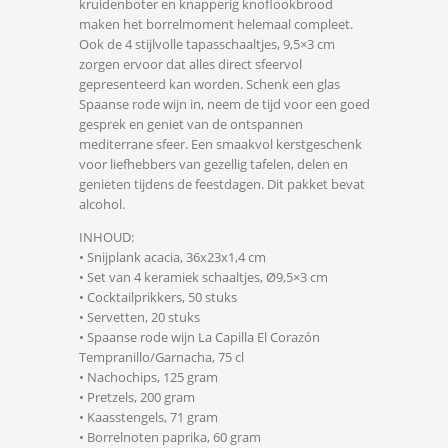
kruidenboter en knapperig knoflookbrood
maken het borrelmoment helemaal compleet.
Ook de 4 stijlvolle tapasschaaltjes, 9,5×3 cm
zorgen ervoor dat alles direct sfeervol
gepresenteerd kan worden. Schenk een glas
Spaanse rode wijn in, neem de tijd voor een goed
gesprek en geniet van de ontspannen
mediterrane sfeer. Een smaakvol kerstgeschenk
voor liefhebbers van gezellig tafelen, delen en
genieten tijdens de feestdagen. Dit pakket bevat
alcohol.
INHOUD:
• Snijplank acacia, 36x23x1,4 cm
• Set van 4 keramiek schaaltjes, Ø9,5×3 cm
• Cocktailprikkers, 50 stuks
• Servetten, 20 stuks
• Spaanse rode wijn La Capilla El Corazón
Tempranillo/Garnacha, 75 cl
• Nachochips, 125 gram
• Pretzels, 200 gram
• Kaasstengels, 71 gram
• Borrelnoten paprika, 60 gram