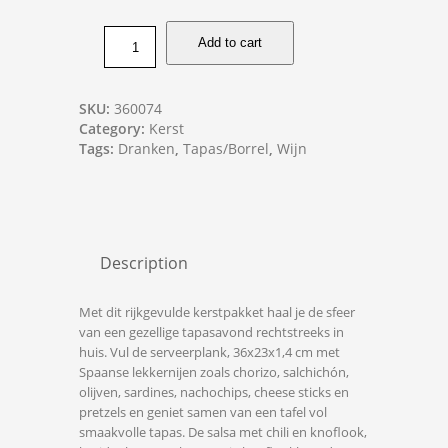
Add to cart
SKU:
360074
Category:
Kerst
Tags:
Dranken
,
Tapas/Borrel
,
Wijn
Description
Met dit rijkgevulde kerstpakket haal je de sfeer
van een gezellige tapasavond rechtstreeks in
huis. Vul de serveerplank, 36x23x1,4 cm met
Spaanse lekkernijen zoals chorizo, salchichón,
olijven, sardines, nachochips, cheese sticks en
pretzels en geniet samen van een tafel vol
smaakvolle tapas. De salsa met chili en knoflook,