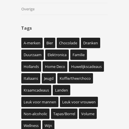
Overige
Tags
A-merken
Bier
Chocolade
Dranken
Duurzaam
Elektronica
Familie
Hollands
Home Deco
Huwelijkscadeaus
Italiaans
Jeugd
Koffie/thee/choco
Kraamcadeaus
Landen
Leuk voor mannen
Leuk voor vrouwen
Non-alcoholic
Tapas/Borrel
Volume
Wellness
Wijn