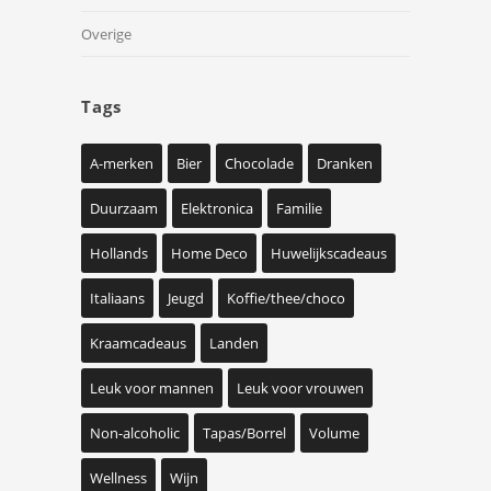
Overige
Tags
A-merken
Bier
Chocolade
Dranken
Duurzaam
Elektronica
Familie
Hollands
Home Deco
Huwelijkscadeaus
Italiaans
Jeugd
Koffie/thee/choco
Kraamcadeaus
Landen
Leuk voor mannen
Leuk voor vrouwen
Non-alcoholic
Tapas/Borrel
Volume
Wellness
Wijn