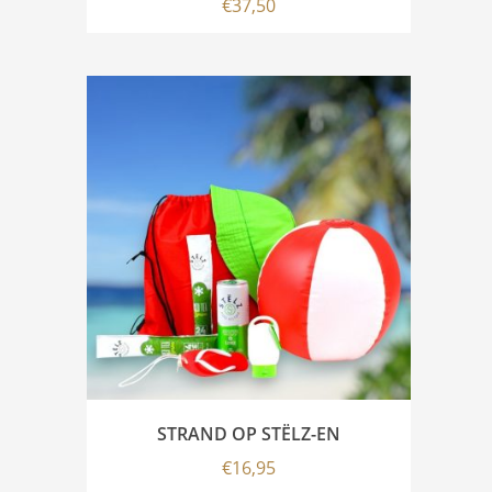
€
37,50
STRAND OP STËLZ-EN
€
16,95