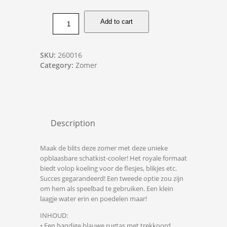
Add to cart
SKU:
260016
Category:
Zomer
Description
Maak de blits deze zomer met deze unieke
opblaasbare schatkist-cooler! Het royale formaat
biedt volop koeling voor de flesjes, blikjes etc.
Succes gegarandeerd! Een tweede optie zou zijn
om hem als speelbad te gebruiken. Een klein
laagje water erin en poedelen maar!
INHOUD:
• Een handige blauwe rugtas met trekkoord