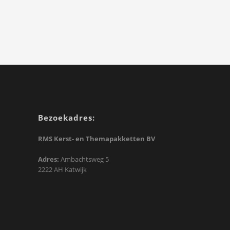
Bezoekadres:
RMS Kerst- en Themapakketten BV
Adres:
Ambachtsweg 5
2222 AH Katwijk