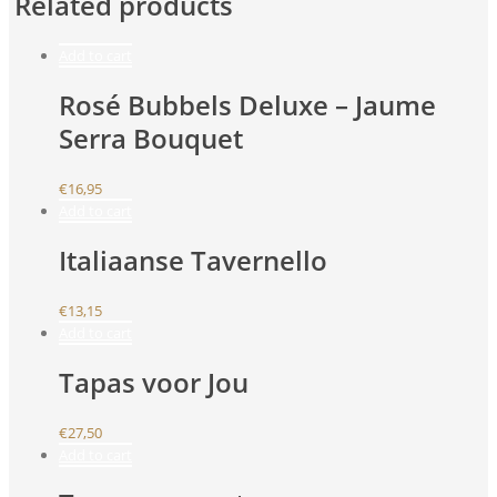
Related products
Add to cart
Rosé Bubbels Deluxe – Jaume
Serra Bouquet
€
16,95
Add to cart
Italiaanse Tavernello
€
13,15
Add to cart
Tapas voor Jou
€
27,50
Add to cart