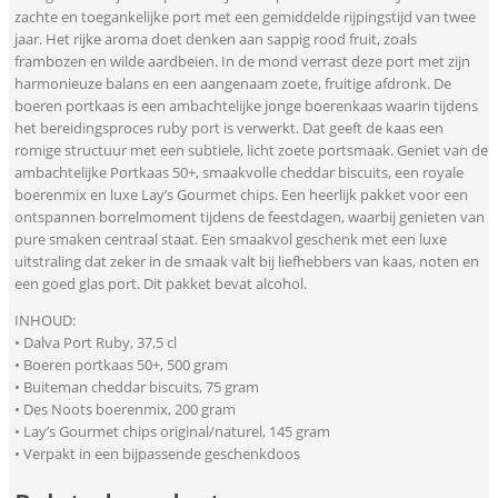
zachte en toegankelijke port met een gemiddelde rijpingstijd van twee
jaar. Het rijke aroma doet denken aan sappig rood fruit, zoals
frambozen en wilde aardbeien. In de mond verrast deze port met zijn
harmonieuze balans en een aangenaam zoete, fruitige afdronk. De
boeren portkaas is een ambachtelijke jonge boerenkaas waarin tijdens
het bereidingsproces ruby port is verwerkt. Dat geeft de kaas een
romige structuur met een subtiele, licht zoete portsmaak. Geniet van de
ambachtelijke Portkaas 50+, smaakvolle cheddar biscuits, een royale
boerenmix en luxe Lay’s Gourmet chips. Een heerlijk pakket voor een
ontspannen borrelmoment tijdens de feestdagen, waarbij genieten van
pure smaken centraal staat. Een smaakvol geschenk met een luxe
uitstraling dat zeker in de smaak valt bij liefhebbers van kaas, noten en
een goed glas port. Dit pakket bevat alcohol.
INHOUD:
• Dalva Port Ruby, 37,5 cl
• Boeren portkaas 50+, 500 gram
• Buiteman cheddar biscuits, 75 gram
• Des Noots boerenmix, 200 gram
• Lay’s Gourmet chips original/naturel, 145 gram
• Verpakt in een bijpassende geschenkdoos