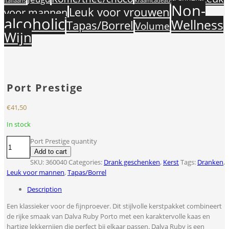
Landen
Italiaans
Kraamcadeaus
Non-
Leuk voor vrouwen
voor mannen
alcoholic
Wellness
Tapas/Borrel
Volume
Wijn
Port Prestige
€
41,50
In stock
Port Prestige quantity
Add to cart
SKU:
360040
Categories:
Drank geschenken
,
Kerst
Tags:
Dranken
,
Leuk voor mannen
,
Tapas/Borrel
Description
Een klassieker voor de fijnproever. Dit stijlvolle kerstpakket combineert
de rijke smaak van Dalva Ruby Porto met een karaktervolle kaas en
hartige lekkernijen die perfect bij elkaar passen. Dalva Ruby is een