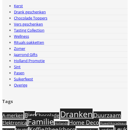
Kerst
Drank geschenken
Chocolade Toppers
Vers geschenken
Tasting Collection
Wellness
Rituals pakketten
Zomer
Jaarrond Gifts
Holland Promotie
Sint
Pasen
Suikerfeest
Overige
Tags
Dranken
Bier
Duurzaam
A-merken
Chocolade
Familie
Home Deco
Elektronica
Hollands
Huwelijkscadeaus
Leuk
Koffie/thee/choco
Jeugd