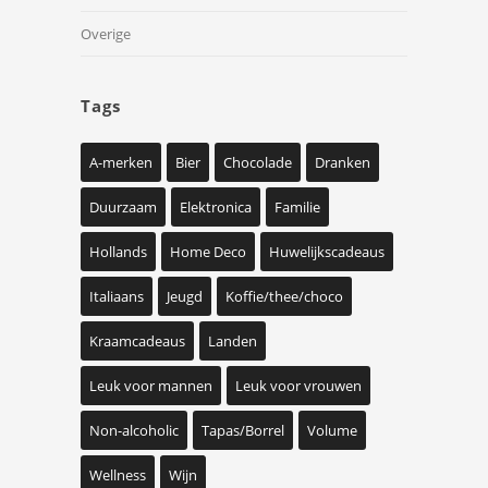
Overige
Tags
A-merken
Bier
Chocolade
Dranken
Duurzaam
Elektronica
Familie
Hollands
Home Deco
Huwelijkscadeaus
Italiaans
Jeugd
Koffie/thee/choco
Kraamcadeaus
Landen
Leuk voor mannen
Leuk voor vrouwen
Non-alcoholic
Tapas/Borrel
Volume
Wellness
Wijn