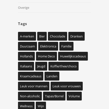
Overige
Tags
A-merken
Bier
Chocolade
Dranken
Duurzaam
Elektronica
Familie
Hollands
Home Deco
Huwelijkscadeaus
Italiaans
Jeugd
Koffie/thee/choco
Kraamcadeaus
Landen
Leuk voor mannen
Leuk voor vrouwen
Non-alcoholic
Tapas/Borrel
Volume
Wellness
Wijn