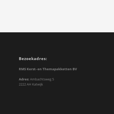
Bezoekadres:
RMS Kerst- en Themapakketten BV
Adres:
Ambachtsweg 5
2222 AH Katwijk