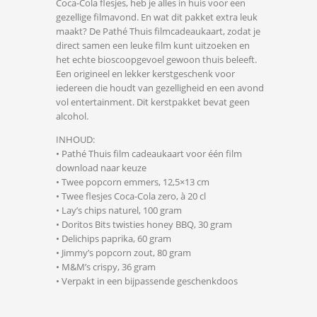
Coca-Cola flesjes, heb je alles in huis voor een
gezellige filmavond. En wat dit pakket extra leuk
maakt? De Pathé Thuis filmcadeaukaart, zodat je
direct samen een leuke film kunt uitzoeken en
het echte bioscoopgevoel gewoon thuis beleeft.
Een origineel en lekker kerstgeschenk voor
iedereen die houdt van gezelligheid en een avond
vol entertainment. Dit kerstpakket bevat geen
alcohol.
INHOUD:
• Pathé Thuis film cadeaukaart voor één film
download naar keuze
• Twee popcorn emmers, 12,5×13 cm
• Twee flesjes Coca-Cola zero, à 20 cl
• Lay’s chips naturel, 100 gram
• Doritos Bits twisties honey BBQ, 30 gram
• Delichips paprika, 60 gram
• Jimmy’s popcorn zout, 80 gram
• M&M’s crispy, 36 gram
• Verpakt in een bijpassende geschenkdoos