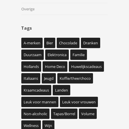
Overige
Tags
A-merken
Bier
Chocolade
Dranken
Duurzaam
Elektronica
Familie
Hollands
Home Deco
Huwelijkscadeaus
Italiaans
Jeugd
Koffie/thee/choco
Kraamcadeaus
Landen
Leuk voor mannen
Leuk voor vrouwen
Non-alcoholic
Tapas/Borrel
Volume
Wellness
Wijn