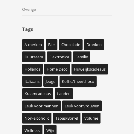
Overige
Tags
A-merken
Bier
Chocolade
Dranken
Duurzaam
Elektronica
Familie
Hollands
Home Deco
Huwelijkscadeaus
Italiaans
Jeugd
Koffie/thee/choco
Kraamcadeaus
Landen
Leuk voor mannen
Leuk voor vrouwen
Non-alcoholic
Tapas/Borrel
Volume
Wellness
Wijn