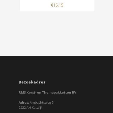
€
15,15
Bezoekadres:
RMS Kerst- en Themapakketten BV
Adres:
Ambachtsweg 5
2222 AH Katwijk