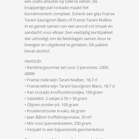
een zoete afsluiter op tafel te zetten. De
knapperige pan tostado maakt het
borrelmoment compleet. Schenk een glas Franse
Tarani Sauvignon Blanc of Franse Tarani Malbec
in en geniet samen van een avond vol smaak en
aandacht voor elkaar. Een veelzijdig kerstpakket
dat uitnodigt om de feestdagen samen door te
brengen en uitgebreid te genieten. Dit pakket
bevat alcohol.
INHOUD:
• Raclette/gourmet set voor 2 personen, 230V,
400W
• Franse rode wijn Tarani Malbec, 18,7 cl
• Franse witte wijn Tarani Sauvignon Blanc, 18,7 cl
• Pan tostado knoflookbroodjes, 100 gram
• Saladekit, 2 zakjes à 50 + 30 gram
• Olijven zonder pit, 100 gram
• Kruidenstrooier 6-vaks, 66 gram
• Jean Bâton truffelmayonaise, 35 ml
• Mix voor pannenkoeken, 250 gram
• Verpakt in een bijpassende geschenkdoos