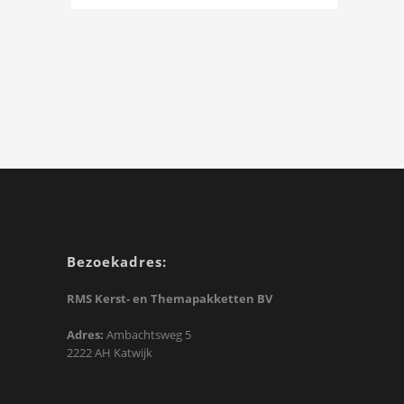
Bezoekadres:
RMS Kerst- en Themapakketten BV
Adres:
Ambachtsweg 5
2222 AH Katwijk