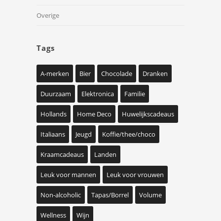
Overige
Tags
A-merken
Bier
Chocolade
Dranken
Duurzaam
Elektronica
Familie
Hollands
Home Deco
Huwelijkscadeaus
Italiaans
Jeugd
Koffie/thee/choco
Kraamcadeaus
Landen
Leuk voor mannen
Leuk voor vrouwen
Non-alcoholic
Tapas/Borrel
Volume
Wellness
Wijn