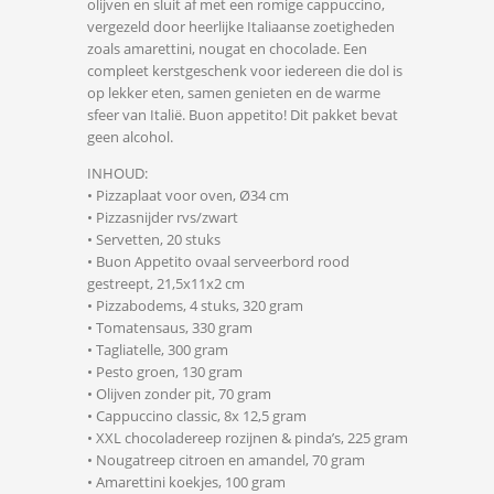
olijven en sluit af met een romige cappuccino,
vergezeld door heerlijke Italiaanse zoetigheden
zoals amarettini, nougat en chocolade. Een
compleet kerstgeschenk voor iedereen die dol is
op lekker eten, samen genieten en de warme
sfeer van Italië. Buon appetito! Dit pakket bevat
geen alcohol.
INHOUD:
• Pizzaplaat voor oven, Ø34 cm
• Pizzasnijder rvs/zwart
• Servetten, 20 stuks
• Buon Appetito ovaal serveerbord rood
gestreept, 21,5x11x2 cm
• Pizzabodems, 4 stuks, 320 gram
• Tomatensaus, 330 gram
• Tagliatelle, 300 gram
• Pesto groen, 130 gram
• Olijven zonder pit, 70 gram
• Cappuccino classic, 8x 12,5 gram
• XXL chocoladereep rozijnen & pinda’s, 225 gram
• Nougatreep citroen en amandel, 70 gram
• Amarettini koekjes, 100 gram