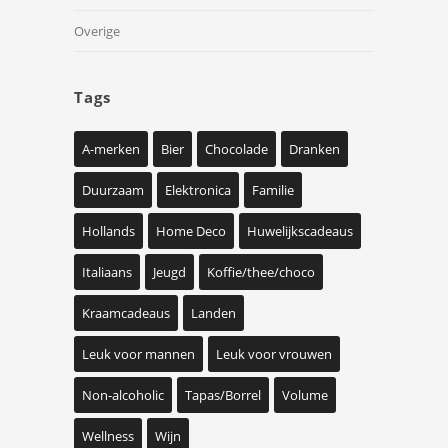
Overige
Tags
A-merken
Bier
Chocolade
Dranken
Duurzaam
Elektronica
Familie
Hollands
Home Deco
Huwelijkscadeaus
Italiaans
Jeugd
Koffie/thee/choco
Kraamcadeaus
Landen
Leuk voor mannen
Leuk voor vrouwen
Non-alcoholic
Tapas/Borrel
Volume
Wellness
Wijn