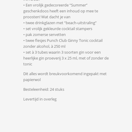
• Een vrolijk gedecoreerde “Summer”
geschenkdoos heeft een inhoud op mee te
proosten! Wat dacht je van
• twee drinkglazen met “beach-uitstraling”
• set vrolijk gekleurde cocktail stampers
• pak zomerse servetten
• twee flesjes Punch Club Ginny Tonic cocktail
zonder alcohol, à 250 ml
• set à 3 tubes waarin 3 soorten gin voor een
heerlijke gin proeverij 3 x 25 ml, met of zonder de
tonic
Dit alles wordt breukvoorkomend ingepakt met
papierwol
Besteleenheid: 24 stuks
Levertijd in overleg