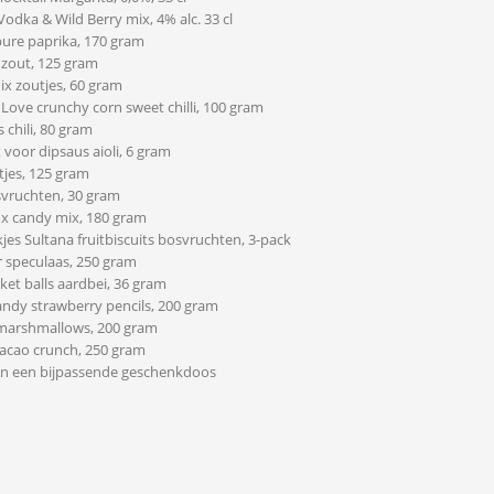
 Vodka & Wild Berry mix, 4% alc. 33 cl
pure paprika, 170 gram
 zout, 125 gram
ix zoutjes, 60 gram
 Love crunchy corn sweet chilli, 100 gram
s chili, 80 gram
x voor dipsaus aioli, 6 gram
tjes, 125 gram
svruchten, 30 gram
ox candy mix, 180 gram
jes Sultana fruitbiscuits bosvruchten, 3-pack
r speculaas, 250 gram
ocket balls aardbei, 36 gram
andy strawberry pencils, 200 gram
marshmallows, 200 gram
cacao crunch, 250 gram
 in een bijpassende geschenkdoos