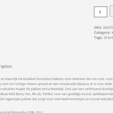
SKU:
3600
Category:
Tags:
Dran
iption
k en kleurrijk kerstpakket boordevol lekkers voor iedereen die van zoet, zout
 corn tot romige cheese spread en een smaakvolle dipsaus; er is voor ieder
e traktaties maakt dit pakket extra feestelijk. Ook aan een verfrissend drank
odka& Wild Berry mix, 4% alc. Perfect voor een gezellige avond, spelletjes
Een eigentijds pakket dat zorgt voor veel deelmomentjes en vooral veel plezi
ocktail Margarita, 0,0%, 33 cl