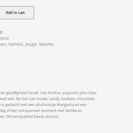
Add to cart
58
Kerst
ken
,
Familie
,
Jeugd
,
Volume
 en gezelligheid houdt. Van Doritos, popcorn, pita chips
 wat wils. De mix van snoep, candy, koekjes, chocolade
je is gedacht met een alcoholvrije Margarita en een
middag of een ontspannen moment met familie en
er. Dit kerstpakket bevat alcohol.