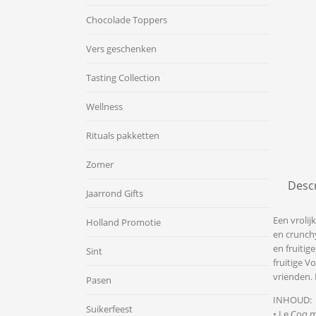
Chocolade Toppers
Vers geschenken
Tasting Collection
Wellness
Rituals pakketten
Zomer
Descr
Jaarrond Gifts
Een vrolij
Holland Promotie
en crunchy
en fruitig
Sint
fruitige V
vrienden. 
Pasen
INHOUD:
Suikerfeest
• Le Coq m