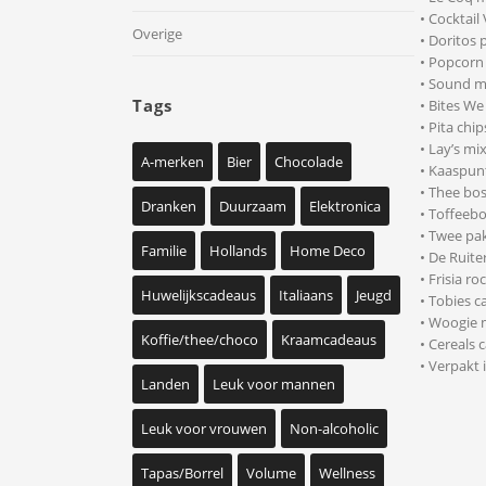
• Cocktail
Overige
• Doritos 
• Popcorn
• Sound m
Tags
• Bites We
• Pita chip
• Lay’s mi
A-merken
Bier
Chocolade
• Kaaspun
• Thee bo
Dranken
Duurzaam
Elektronica
• Toffeeb
• Twee pak
Familie
Hollands
Home Deco
• De Ruite
• Frisia r
Huwelijkscadeaus
Italiaans
Jeugd
• Tobies c
• Woogie 
Koffie/thee/choco
Kraamcadeaus
• Cereals 
• Verpakt
Landen
Leuk voor mannen
Leuk voor vrouwen
Non-alcoholic
Tapas/Borrel
Volume
Wellness