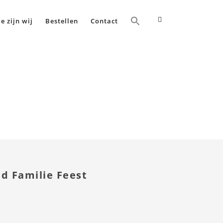
e zijn wij
Bestellen
Contact
Home
Flitsend Familie Feest
nd Familie Feest