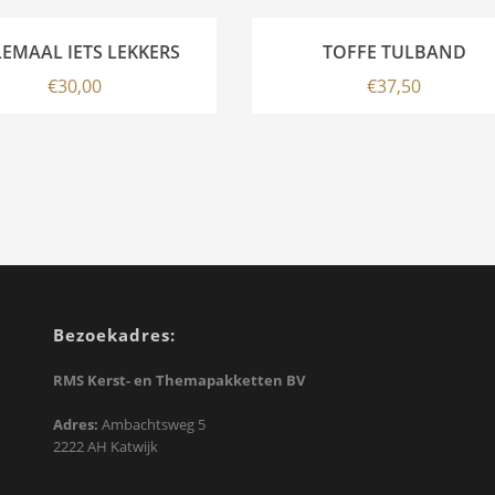
EMAAL IETS LEKKERS
TOFFE TULBAND
€
30,00
€
37,50
Bezoekadres:
RMS Kerst- en Themapakketten BV
Adres:
Ambachtsweg 5
2222 AH Katwijk