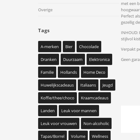
met een b
hoogwaard
Overige
Perfect al
gezellig d
Tags
INHOUD: E
stijlvol k
A-merken
Bier
Chocolade
Verpakt pe
Geen gara
Dranken
Duurzaam
Elektronica
Familie
Hollands
Home Deco
Huwelijkscadeaus
Italiaans
Jeugd
Koffie/thee/choco
Kraamcadeaus
Landen
Leuk voor mannen
Leuk voor vrouwen
Non-alcoholic
Tapas/Borrel
Volume
Wellness