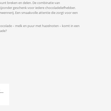
kunt breken en delen. De combinatie van
ijzonder geschenk voor iedere chocoladeliefhebber.
rwennerij. Een smaakvolle attentie die zorgt voor een
hocolade – melk en puur met hazelnoten – komt in een
lade?
K…