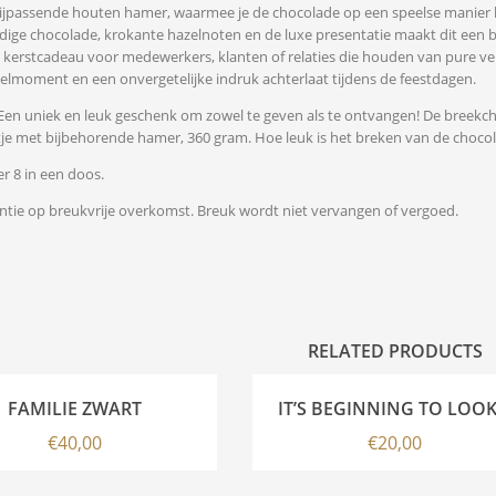
ijpassende houten hamer, waarmee je de chocolade op een speelse manier 
ige chocolade, krokante hazelnoten en de luxe presentatie maakt dit een b
s kerstcadeau voor medewerkers, klanten of relaties die houden van pure ve
eelmoment en een onvergetelijke indruk achterlaat tijdens de feestdagen.
en uniek en leuk geschenk om zowel te geven als te ontvangen! De breekc
istje met bijbehorende hamer, 360 gram. Hoe leuk is het breken van de choco
r 8 in een doos.
ntie op breukvrije overkomst. Breuk wordt niet vervangen of vergoed.
RELATED PRODUCTS
FAMILIE ZWART
IT’S BEGINNING TO LOO
€
40,00
€
20,00