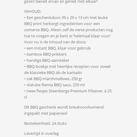
gezin! Geniet ervan en geniet met elkaar!
INHOUD:
• Een geschenkdoos 39 x 29 x 13 cm met leuke
BBQ print herbergt ingrediënten voor een
zomerse BBQ. Alleen zelf de verse producten nog
toe te voegen en je bent er helemaal klaar voor!
Voor nu is de inhoud van de doos:
• een instant BBQ, klaar voor gebruik
• bamboe BBQ-prikkers
• handige BBQ-aansteker
• BBQ-boekje met heerlijke recepten voor zowel
de klassieke BBQ als de kamado
• zak BBQ-marshmallows, 250 gr
• statube Remia BBQ saus, 250 ml
• twee flesjes Steenberge Premium Pilsener, à 25
cl
Dit BBQ geschenk wordt breukvoorkomend
ingepakt met papierwol
Besteleenheid: 24 stuks
Levertijd in overleg