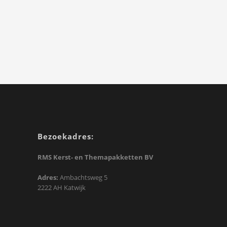
Bezoekadres:
RMS Kerst- en Themapakketten BV
Adres:
Ambachtsweg 5
2222 AH Katwijk