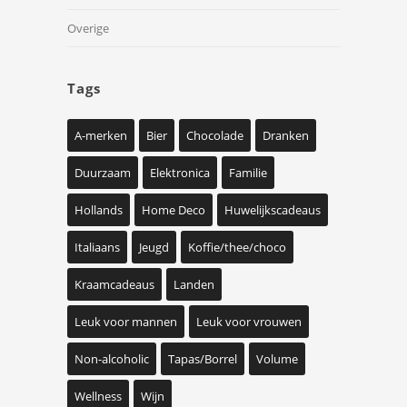
Overige
Tags
A-merken
Bier
Chocolade
Dranken
Duurzaam
Elektronica
Familie
Hollands
Home Deco
Huwelijkscadeaus
Italiaans
Jeugd
Koffie/thee/choco
Kraamcadeaus
Landen
Leuk voor mannen
Leuk voor vrouwen
Non-alcoholic
Tapas/Borrel
Volume
Wellness
Wijn