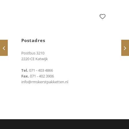
Postadres
Postbus 3210
2220 CE Katwijk
Tel.
071 - 403 4866
Fax.
071 - 402 3906
info@rmskerstpakketten.nl