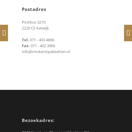
Postadres
Postbus 3210
2220 CE Katwijk
Tel.
071 - 403 4866
Fax.
071 - 402 3906
info@rmskerstpakketten.nl
Bezoekadres: