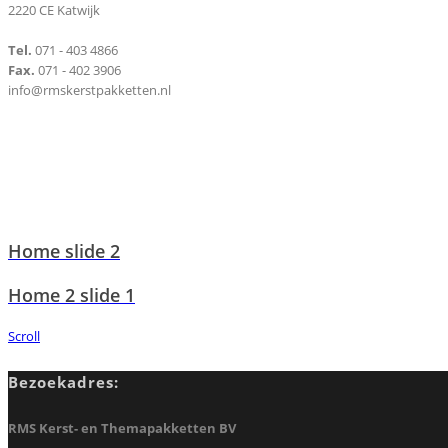
2220 CE Katwijk
Tel.
071 - 403 4866
Fax.
071 - 402 3906
info@rmskerstpakketten.nl
Home slide 2
Home 2 slide 1
Scroll
Bezoekadres:
RMS Kerst- en Themapakketten BV