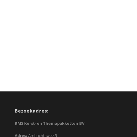
Bezoekadres:
RMS Kerst- en Themapakketten BV
Adres:
Ambachtsweg 5