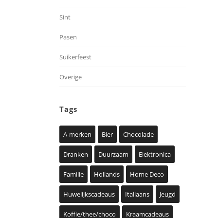
Sint
Pasen
Suikerfeest
Overige
Tags
A-merken
Bier
Chocolade
Dranken
Duurzaam
Elektronica
Familie
Hollands
Home Deco
Huwelijkscadeaus
Italiaans
Jeugd
Koffie/thee/choco
Kraamcadeaus