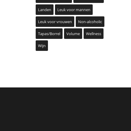
Landen
Leuk voor mannen
Leuk voor vrouwen
Non-alcoholic
Tapas/Borrel
Volume
Wellness
Wijn