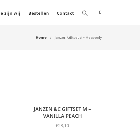
e zijn wij
Bestellen
Contact
Home
Janzen Giftset S – Heavenly
JANZEN &C GIFTSET M –
VANILLA PEACH
€
23,10