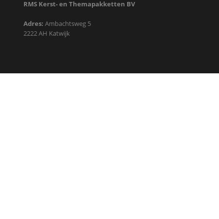
RMS Kerst- en Themapakketten BV
Adres:
Ambachtsweg 5
2222 AH Katwijk