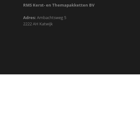
RMS Kerst- en Themapakketten BV
Adres:
Ambachtsweg 5
2222 AH Katwijk