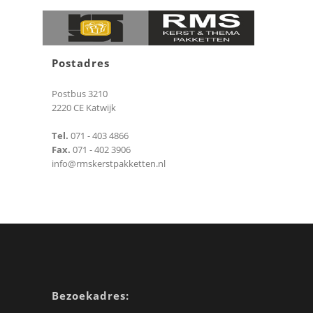
Postadres
Postbus 3210
2220 CE Katwijk
Tel.
071 - 403 4866
Fax.
071 - 402 3906
info@rmskerstpakketten.nl
Bezoekadres: