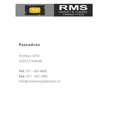
Postadres
Postbus 3210
2220 CE Katwijk
Tel.
071 - 403 4866
Fax.
071 - 402 3906
info@rmskerstpakketten.nl