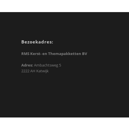
Bezoekadres:
RMS Kerst- en Themapakketten BV
Adres:
Ambachtsweg 5
2222 AH Katwijk