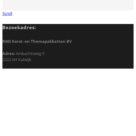
Scroll
Bezoekadres:
RMS Kerst- en Themapakketten BV
Adres:
Ambachtsweg 5
2222 AH Katwijk